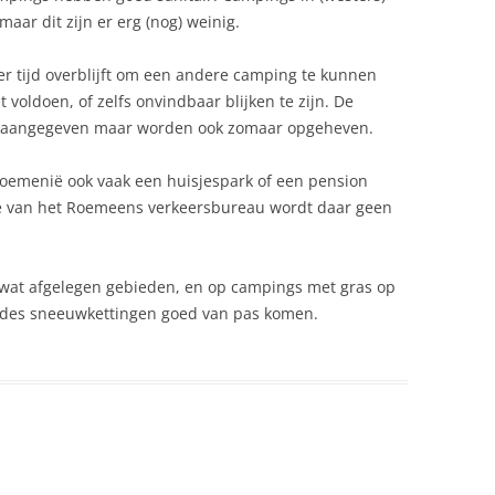
KOFFIE NES
maar dit zijn er erg (nog) weinig.
OUANE
JAAR NAAR ROEMENIE
KOOLROLLETJES
RACULA
FRED VORSTENBOSCH IN IASI
 er tijd overblijft om een andere camping te kunnen
MOLDAVA ROEMENIE
voldoen, of zelfs onvindbaar blijken te zijn. De
KOOLSALADE
RONES IN ROEMENIË: REGELS EN
 aangegeven maar worden ook zomaar opgeheven.
OERISTISCHE MOGELIJKHEDEN
FRED VORSTENBOSCH IN
LAMS BRAADSTUK
ROMANTISCH ROEMENIE
emenië ook vaak een huisjespark of een pension
CONOMIE
LEVERDEEG GEBAKKEN
hure van het Roemeens verkeersbureau wordt daar geen
LEKTRICITEIT
MAMALIGA
UROPESE UNIE
MOUSSAKA ROEMEENSE
n wat afgelegen gebieden, en op campings met gras op
iodes sneeuwkettingen goed van pas komen.
XPORT ROEMENIE
PADDENSTOELENSTEW
AUNA
ROEMEENSE GERECHTEN WAAR
KINDEREN DOL OP ZIJN (EN DIE
EESTDAGEN ROEMENIE
OOK NOG EENS GEZOND ZIJN)
IETSEN
RUNDVLEES POTJE – GHIVECI DIN