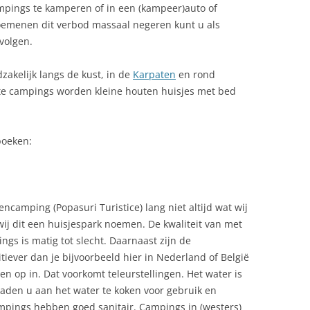
ampings te kamperen of in een (kampeer)auto of
EROEMDE ROEMENEN
ELISABETH I
1999 MOTORVAKANTIE
ALGEMEEN
oemenen dit verbod massaal negeren kunt u als
ESTE TIJD OM NAAR ROEMENIË
MARIA ALEXANDRA VICTORIA,
volgen.
1999: IK WAS WEER TERUG IN
BLOEMKOOLSALADE
E GAAN
KONINGIN VAN ROEMENIE
ROEMENIĖ.
zakelijk langs de kust, in de
CAKE ROEMEENSE
Karpaten
en rond
ESTUURLIJKE INDELING
MICHAËL DE DAPPERE
2002: WEER NAAR ROEMENIE
este campings worden kleine houten huisjes met bed
CIORBA
EVOLKING
2004: NAAR ROEMENIË, DIT KEER
DADELSNOEPJES HALWA DITZMAR
MET MIJN DOCHTER
boeken:
IER IN ROEMENIE
FOREL VLEESBALLEN
2005 ONTHAASTEN IN MONESA
OTANISCHE TUINEN IN
ROEMENIË.
OEMENIE
GEBAK ROLADE DE BESCIT
2005 REISVERSLAG
camping (Popasuri Turistice) lang niet altijd wat wij
EAUSESCU
GEHAKTBALLETJES MET ZURE
APUSENIGEBERGTE PADIS, ARJAN
wij dit een huisjespark noemen. De kwaliteit van met
ROOM EN DILLE
VAN LEEST
gs is matig tot slecht. Daarnaast zijn de
ORRUPTIE
ever dan je bijvoorbeeld hier in Nederland of België
GULYAS
2007: ONVERWACHT 5 DAGEN
ULTUURVERSCHILLEN
en op in. Dat voorkomt teleurstellingen. Het water is
ROEMENIE
HERSENSALADE
raden u aan het water te koken voor gebruik en
ELFSTOFFEN
ampings hebben goed sanitair. Campings in (westers)
2007: VOOR DE TWEEDE KEER DIT