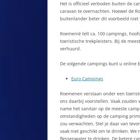
PRIVACYVERKLARING
Het is officieel verboden buiten de c
IN DE DONAU
B
caravan te overnachten. Hoewel de R
REACTIEPAGINA VAKANTIELAND
AGAPIA
B
buitenlander beter dit voorbeeld niet 
ROEMENIE
T
AGHIRESU
Roemenië telt ca. 100 campings, hoofd
VERASEC COOKIEVERKLARING
B
toeristische trekpleisters. Bij de me
ALBA IULIA
SITEMAP
verhuurd.
B
APUSENI-GEBERGTE
ZOEKEN
De volgende campings kunt u online 
B
ARAD
B
Euro Campings
ARCHITA
R
Roemenen verstaan onder een toeristen
ARGES
C
ons daarbij voorstellen. Vaak zouden 
ARIESENI
name het sanitair op de meeste campin
C
omstandigheden op de camping primiti
ATID
C
zou verwachten. Stel je daar van tevor
vaak niet geschikt om te drinken. We 
AVRIG
D
flessenwater te drinken. De betere c