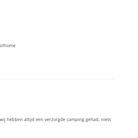
CARNE DE VACA
LORA
RUNDVLEESSALADE
OOIEN IN ROEMENIE
SARMALE
EHANDICAPTE BEZOEKERS
SMANTANA
ELDZAKEN
bilhome
SPINAZIESOEP
EOGRAFIE
STEENOVENS
ESCHIEDENIS
TUICA MET BLADERDEEGHAPJES
ESCHILDERDE KLOOSTERS VAN
UCOVINA
UIEN GEVULDE
EZONDHEID
VRUCHTENSALADE, EXOTISCHE
(SALATA DE FRUCTE EXOTICE)
ODSDIENST
 wij hebben altijd een verzorgde camping gehad, niets
UIS KOPEN IN ROEMENIE
CT IN ROEMENIE