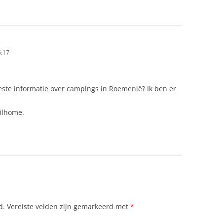
NTERNET IN ROEMENIE
ONESCO, EUGENE
5:17
OODS ERFGOED IN ROEMENIE
OODSE BEGRAAFPLAATSEN
beste informatie over campings in Roemenië? Ik ben er
AART KUSTSTREEK ZWARTE ZEE
bilhome.
AART PROVINCIES ROEMENIE
AMER VAN KOOPHANDEL
OEMENIE
ERST IN ROEMENIË: TRADITIES,
EESTEN EN LEKKERNIJEN
LEDERDRACHT
d.
Vereiste velden zijn gemarkeerd met
*