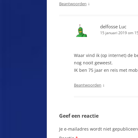
↓
Beantwoorden
BUZIAȘ
I
CÂMPULUNG LA TISA
I
delfosse Luc
CARTA
15 januari 2019 om 1
J
CHEILE TURZII
J
Waar vind ik (op internet) de 
CHISLAZ
K
nog nooit geweest.
IK ben 75 jaar en reis met mo
CIOCLOVINA‑GROT IN HET
K
ȘUREANU‑GEBERGTE VAN
↓
Beantwoorden
BOȘOROD
K
R
CISNADIE
K
CLUJ-NAPOCA
F
Geef een reactie
COLTESTI
K
Je e-mailadres wordt niet gepubliceer
COMLOŞU MARE ROEMENIE