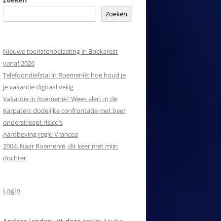
Zoeken
Zoeken
Nieuwe toeristenbelasting in Boekarest
vanaf 2026
Telefoondiefstal in Roemenië: hoe houd je
je vakantie digitaal veilig
Vakantie in Roemenië? Wees alert in de
Karpaten: dodelijke confrontatie met beer
onderstreept risico’s
Aardbeving regio Vrancea
2004: Naar Roemenië, dit keer met mijn
dochter
Login