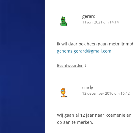
F
BICAZ
F
gerard
BIERTAN
11 juni 2021 om 14:14
G
BISTRITA
G
BOEKAREST, DE HOOFDSTAD
ik wil daar ook heen gaan metmijnmo
gchems.gerard@gmail.com
G
BOEKOWINA
G
↓
Beantwoorden
BRAILA
G
BRAN
B
cindy
BRASOV
12 december 2016 om 16:42
G
BUDESTI
G
Wij gaan al 12 jaar naar Roemenie en
BUSTENI
H
op aan te merken.
BUZAU
I