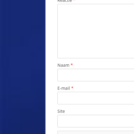
Reactie
*
K
CONSTANTA
K
COPŞA MICĂ
K
COSTINESTI
L
COTNARI
L
COVASNA
L
Naam
*
CRAIESTI
L
CRAIOVA
E-mail
*
L
CRISANA
M
CRUCEA (CONSTANȚA)
Site
M
CRUCEA (SUCEAVA)
M
S
CUŞMED