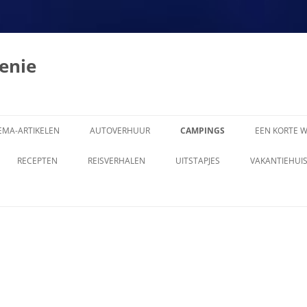
enie
EMA-ARTIKELEN
AUTOVERHUUR
CAMPINGS
EEN KORTE W
0 KEER TOERISTISCH ROEMENIË,
RECEPTEN
REISVERHALEN
UITSTAPJES
VAKANTIEHUIS
EG VAN DE MASSA
ROEMEENSE RESTAURANTS IN
1902 IN ROEMENIE
ARDBEVINGEN
NEDERLAND
1905 MET DE AUTO VAN
LGEMEEN
ROEMEENSE RESTAURANTS IN
BOEKAREST OVER DE KAUKASUS
BELGIE
MBASSADE
1995: DAAR GING IK DAN
AARDAPPELSALADE (SALATA DE
EREN
1995: HOE HET ALLEMAAL BEGON
CARTOFI TARANESCA)
D