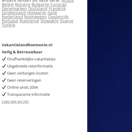
Andere landen uit deze serie:
Aruba
België
Bonaire
Bulgarije
Curaçao
Denemarken
Duitsland
Frankrijk
Griekenland
Hongarije
Italië
Nederland
Noorwegen
Oostenrijk
Portugal
Roemenië
Slowakije
Spanje
Turkije
VakantielandRoemenie.nl
Veilig & Betrouwbaar
Onafhankelijke vakantietips
Uitgebreide reisinformatie
Geen verborgen kosten
Geen reserveringen
Online sinds 2004
Transparante informatie
Lees wie wij zijn