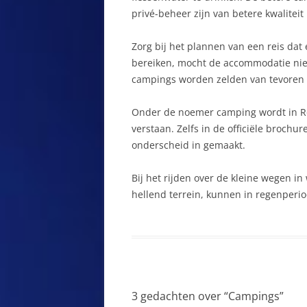
BABADAG
privé-beheer zijn van betere kwaliteit 
D
BACAU
D
Zorg bij het plannen van een reis dat
bereiken, mocht de accommodatie niet 
BAIA MARE
D
campings worden zelden van tevoren
T
BAILE FELIX
Onder de noemer camping wordt in Ro
E
BAILE HERCULANE
verstaan. Zelfs in de officiële broc
onderscheid in gemaakt.
E
BAISOARA
E
Bij het rijden over de kleine wegen i
BANAAT
hellend terrein, kunnen in regenper
E
BAND
F
BÂRZANA
F
BAZNA
F
BELIS
3 gedachten over “
Campings
”