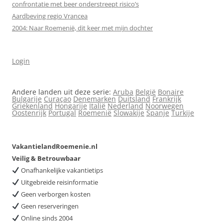
confrontatie met beer onderstreept risico’s
Aardbeving regio Vrancea
2004: Naar Roemenië, dit keer met mijn dochter
Login
Andere landen uit deze serie:
Aruba
België
Bonaire
Bulgarije
Curaçao
Denemarken
Duitsland
Frankrijk
Griekenland
Hongarije
Italië
Nederland
Noorwegen
Oostenrijk
Portugal
Roemenië
Slowakije
Spanje
Turkije
VakantielandRoemenie.nl
Veilig & Betrouwbaar
Onafhankelijke vakantietips
Uitgebreide reisinformatie
Geen verborgen kosten
Geen reserveringen
Online sinds 2004