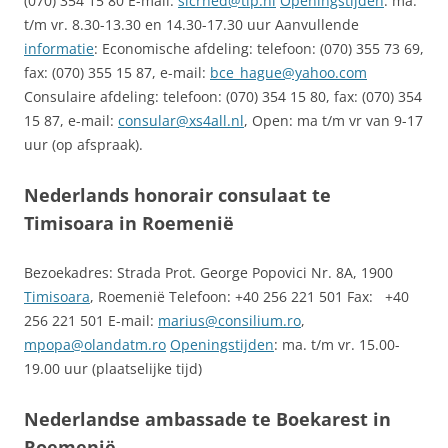
(070) 354 15 80 E-mail:
sicrned@tip.nl
Openingstijden
: ma.
t/m vr. 8.30-13.30 en 14.30-17.30 uur Aanvullende
informatie
: Economische afdeling: telefoon: (070) 355 73 69,
fax: (070) 355 15 87, e-mail:
bce_hague@yahoo.com
Consulaire afdeling: telefoon: (070) 354 15 80, fax: (070) 354
15 87, e-mail:
consular@xs4all.nl
, Open: ma t/m vr van 9-17
uur (op afspraak).
Nederlands honorair consulaat te
Timisoara in Roemenië
Bezoekadres: Strada Prot. George Popovici Nr. 8A, 1900
Timisoara
, Roemenië Telefoon: +40 256 221 501 Fax: +40
256 221 501 E-mail:
marius@consilium.ro
,
mpopa@olandatm.ro
Openingstijden
: ma. t/m vr. 15.00-
19.00 uur (plaatselijke tijd)
Nederlandse ambassade te Boekarest in
Roemenië