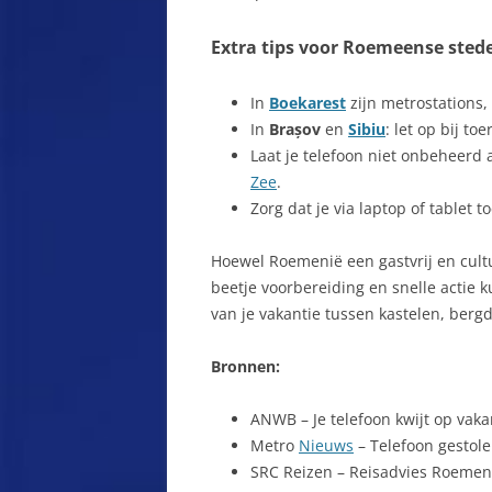
E
BAILE HERCULANE
Extra tips voor Roemeense stede
E
BAISOARA
In
Boekarest
zijn metrostations,
E
BANAAT
In
Brașov
en
Sibiu
: let op bij to
E
Laat je telefoon niet onbeheerd a
BAND
Zee
.
F
BÂRZANA
Zorg dat je via laptop of tablet t
F
BAZNA
Hoewel Roemenië een gastvrij en cultu
F
beetje voorbereiding en snelle actie 
BELIS
van je vakantie tussen kastelen, ber
F
BICAZ
Bronnen:
F
BIERTAN
ANWB – Je telefoon kwijt op vaka
G
BISTRITA
Metro
Nieuws
– Telefoon gestole
G
SRC Reizen – Reisadvies Roemen
BOEKAREST, DE HOOFDSTAD