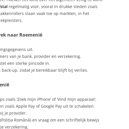
EVOLKING
2004: NAAR ROEMENIË, DIT KEER
stal
regelmatig voor, vooral in drukke steden zoals
DADELSNOEPJES HALWA DITZMAR
MET MIJN DOCHTER
IER IN ROEMENIE
Zakkenrollers slaan vaak toe op markten, in het
rekpleisters.
FOREL VLEESBALLEN
2005 ONTHAASTEN IN MONESA
OTANISCHE TUINEN IN
ROEMENIË.
OEMENIE
GEBAK ROLADE DE BESCIT
trek naar Roemenië
2005 REISVERSLAG
EAUSESCU
GEHAKTBALLETJES MET ZURE
APUSENIGEBERGTE PADIS, ARJAN
ingsgegevens uit.
ROOM EN DILLE
VAN LEEST
ORRUPTIE
ers van je bank, provider en verzekering.
stel een sterke pincode in.
GULYAS
2007: ONVERWACHT 5 DAGEN
ULTUURVERSCHILLEN
ck-up, zodat je bereikbaar blijft bij verlies.
ROEMENIE
HERSENSALADE
ELFSTOFFEN
2007: VOOR DE TWEEDE KEER DIT
enië
KOFFIE NES
OUANE
JAAR NAAR ROEMENIE
KOOLROLLETJES
ps zoals ‘Zoek mijn iPhone’ of ‘Vind mijn apparaat’.
RACULA
FRED VORSTENBOSCH IN IASI
n zoals Apple Pay of Google Pay uit te schakelen.
MOLDAVA ROEMENIE
KOOLSALADE
j je provider.
RONES IN ROEMENIË: REGELS EN
e (Poliția Română) en vraag om een schriftelijk bewijs
OERISTISCHE MOGELIJKHEDEN
FRED VORSTENBOSCH IN
LAMS BRAADSTUK
 je verzekering.
ROMANTISCH ROEMENIE