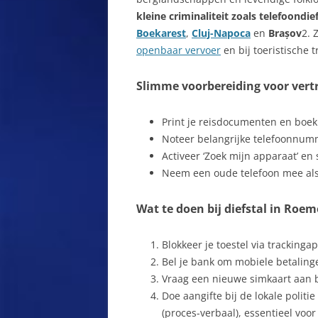
B
APUSENI-GEBERGTE
kleine criminaliteit zoals telefoondief
ZOEKEN
B
Boekarest
,
Cluj-Napoca
en
Brașov
2. 
ARAD
openbaar vervoer
en bij toeristische t
B
ARCHITA
R
Slimme voorbereiding voor ver
ARGES
C
Print je reisdocumenten en boek
ARIESENI
C
Noteer belangrijke telefoonnumm
Activeer ‘Zoek mijn apparaat’ en 
ATID
C
Neem een oude telefoon mee als ba
AVRIG
D
Wat te doen bij diefstal in Roem
BABADAG
D
Blokkeer je toestel via trackingap
BACAU
D
Bel je bank om mobiele betalinge
BAIA MARE
Vraag een nieuwe simkaart aan bi
D
Doe aangifte bij de lokale politi
T
BAILE FELIX
(proces-verbaal), essentieel voor