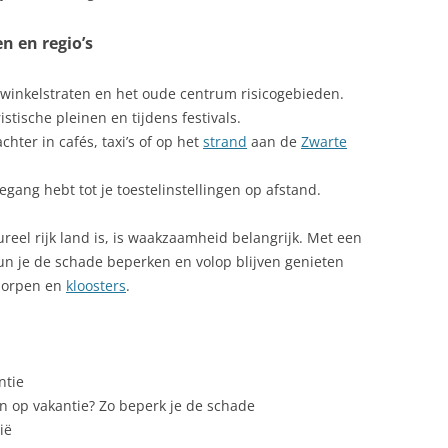
CONOMIE
LEVERDEEG GEBAKKEN
n en regio’s
LEKTRICITEIT
MAMALIGA
 winkelstraten en het oude centrum risicogebieden.
UROPESE UNIE
MOUSSAKA ROEMEENSE
eristische pleinen en tijdens festivals.
XPORT ROEMENIE
PADDENSTOELENSTEW
chter in cafés, taxi’s of op het
strand
aan de
Zwarte
AUNA
ROEMEENSE GERECHTEN WAAR
oegang hebt tot je toestelinstellingen op afstand.
KINDEREN DOL OP ZIJN (EN DIE
EESTDAGEN ROEMENIE
OOK NOG EENS GEZOND ZIJN)
reel rijk land is, is waakzaamheid belangrijk. Met een
IETSEN
kun je de schade beperken en volop blijven genieten
RUNDVLEES POTJE – GHIVECI DIN
gdorpen en
kloosters
.
CARNE DE VACA
LORA
RUNDVLEESSALADE
OOIEN IN ROEMENIE
SARMALE
ntie
EHANDICAPTE BEZOEKERS
n op vakantie? Zo beperk je de schade
SMANTANA
ELDZAKEN
ië