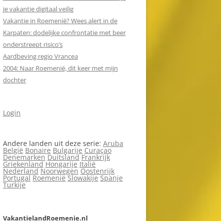
je vakantie digitaal veilig
Vakantie in Roemenië? Wees alert in de
Karpaten: dodelijke confrontatie met beer
onderstreept risico’s
Aardbeving regio Vrancea
2004: Naar Roemenië, dit keer met mijn
dochter
Login
Andere landen uit deze serie:
Aruba
België
Bonaire
Bulgarije
Curaçao
Denemarken
Duitsland
Frankrijk
Griekenland
Hongarije
Italië
Nederland
Noorwegen
Oostenrijk
Portugal
Roemenië
Slowakije
Spanje
Turkije
VakantielandRoemenie.nl