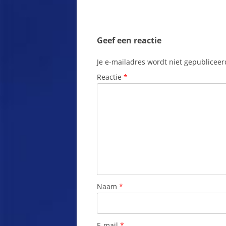
F
BICAZ
F
BIERTAN
Geef een reactie
G
BISTRITA
Je e-mailadres wordt niet gepubliceer
G
BOEKAREST, DE HOOFDSTAD
Reactie
*
G
BOEKOWINA
G
BRAILA
G
BRAN
B
BRASOV
G
BUDESTI
G
Naam
*
BUSTENI
H
BUZAU
I
E-mail
*