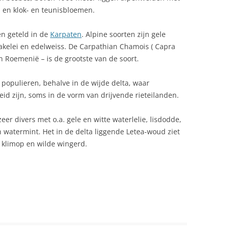
KOFFIE NES
n en klok- en teunisbloemen.
OUANE
JAAR NAAR ROEMENIE
KOOLROLLETJES
RACULA
FRED VORSTENBOSCH IN IASI
ten geteld in de
Karpaten
. Alpine soorten zijn gele
MOLDAVA ROEMENIE
akelei en edelweiss. De Carpathian Chamois ( Capra
KOOLSALADE
RONES IN ROEMENIË: REGELS EN
 Roemenië – is de grootste van de soort.
OERISTISCHE MOGELIJKHEDEN
FRED VORSTENBOSCH IN
LAMS BRAADSTUK
ROMANTISCH ROEMENIE
opulieren, behalve in de wijde delta, waar
CONOMIE
LEVERDEEG GEBAKKEN
eid zijn, soms in de vorm van drijvende rieteilanden.
LEKTRICITEIT
MAMALIGA
zeer divers met o.a. gele en witte waterlelie, lisdodde,
UROPESE UNIE
MOUSSAKA ROEMEENSE
n watermint. Het in de delta liggende Letea-woud ziet
, klimop en wilde wingerd.
XPORT ROEMENIE
PADDENSTOELENSTEW
AUNA
ROEMEENSE GERECHTEN WAAR
KINDEREN DOL OP ZIJN (EN DIE
EESTDAGEN ROEMENIE
OOK NOG EENS GEZOND ZIJN)
IETSEN
RUNDVLEES POTJE – GHIVECI DIN