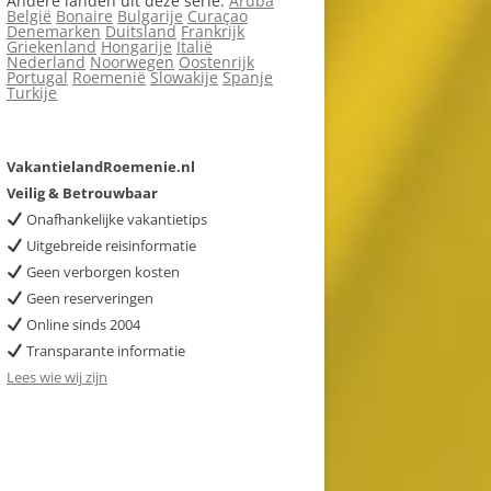
Andere landen uit deze serie:
Aruba
België
Bonaire
Bulgarije
Curaçao
Denemarken
Duitsland
Frankrijk
Griekenland
Hongarije
Italië
Nederland
Noorwegen
Oostenrijk
Portugal
Roemenië
Slowakije
Spanje
Turkije
VakantielandRoemenie.nl
Veilig & Betrouwbaar
Onafhankelijke vakantietips
Uitgebreide reisinformatie
Geen verborgen kosten
Geen reserveringen
Online sinds 2004
Transparante informatie
Lees wie wij zijn