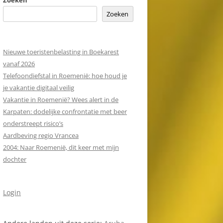
Zoeken
Zoeken
Nieuwe toeristenbelasting in Boekarest
vanaf 2026
Telefoondiefstal in Roemenië: hoe houd je
je vakantie digitaal veilig
Vakantie in Roemenië? Wees alert in de
Karpaten: dodelijke confrontatie met beer
onderstreept risico’s
Aardbeving regio Vrancea
2004: Naar Roemenië, dit keer met mijn
dochter
Login