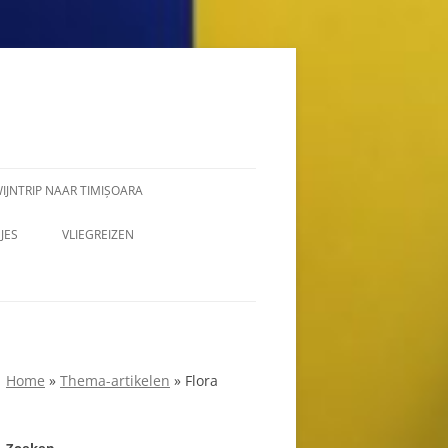
IJNTRIP NAAR TIMIȘOARA
JES
VLIEGREIZEN
Home
»
Thema-artikelen
»
Flora