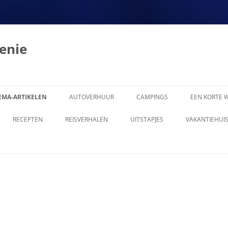
enie
EMA-ARTIKELEN
AUTOVERHUUR
CAMPINGS
EEN KORTE W
0 KEER TOERISTISCH ROEMENIË,
RECEPTEN
REISVERHALEN
UITSTAPJES
VAKANTIEHUIS
EG VAN DE MASSA
ROEMEENSE RESTAURANTS IN
1902 IN ROEMENIE
ARDBEVINGEN
NEDERLAND
1905 MET DE AUTO VAN
LGEMEEN
ROEMEENSE RESTAURANTS IN
BOEKAREST OVER DE KAUKASUS
BELGIE
MBASSADE
1995: DAAR GING IK DAN
AARDAPPELSALADE (SALATA DE
EREN
1995: HOE HET ALLEMAAL BEGON
CARTOFI TARANESCA)
D