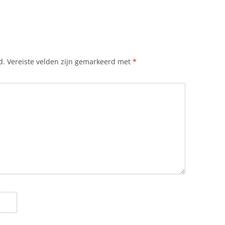
CARNE DE VACA
LORA
RUNDVLEESSALADE
OOIEN IN ROEMENIE
SARMALE
EHANDICAPTE BEZOEKERS
d.
Vereiste velden zijn gemarkeerd met
*
SMANTANA
ELDZAKEN
SPINAZIESOEP
EOGRAFIE
STEENOVENS
ESCHIEDENIS
TUICA MET BLADERDEEGHAPJES
ESCHILDERDE KLOOSTERS VAN
UCOVINA
UIEN GEVULDE
EZONDHEID
VRUCHTENSALADE, EXOTISCHE
(SALATA DE FRUCTE EXOTICE)
ODSDIENST
UIS KOPEN IN ROEMENIE
CT IN ROEMENIE