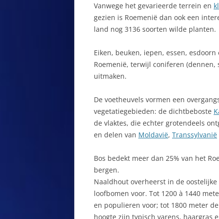
PRIVACYVERKLARING
Vanwege het gevarieerde terrein en
k
IN DE DONAU
B
gezien is Roemenië dan ook een inter
REACTIEPAGINA VAKANTIELAND
AGAPIA
B
land nog 3136 soorten wilde planten.
ROEMENIE
T
AGHIRESU
Eiken, beuken, iepen, essen, esdoorn
VERASEC COOKIEVERKLARING
B
Roemenië, terwijl coniferen (dennen, 
ALBA IULIA
SITEMAP
uitmaken.
B
APUSENI-GEBERGTE
ZOEKEN
De voetheuvels vormen een overgangs
B
ARAD
vegetatiegebieden: de dichtbeboste
K
B
de vlaktes, die echter grotendeels ont
ARCHITA
R
en delen van
Moldavië
,
Transsylvanië
ARGES
C
Bos bedekt meer dan 25% van het Ro
ARIESENI
bergen.
C
Naaldhout overheerst in de oostelijke
ATID
C
loofbomen voor. Tot 1200 à 1440 mete
en populieren voor; tot 1800 meter d
AVRIG
D
hoogte zijn typisch varens, haargras