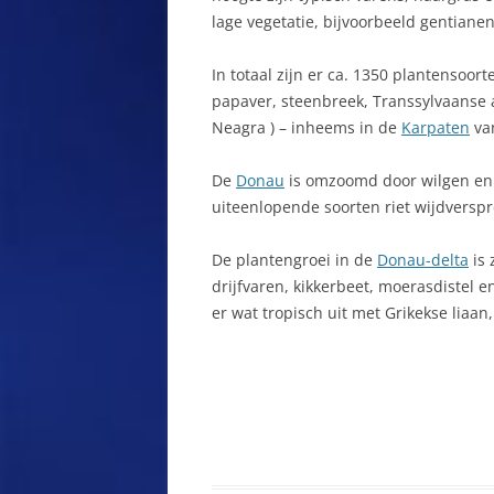
BABADAG
lage vegetatie, bijvoorbeeld gentiane
D
BACAU
D
In totaal zijn er ca. 1350 plantensoor
papaver, steenbreek, Transsylvaanse 
BAIA MARE
D
Neagra ) – inheems in de
Karpaten
van
T
BAILE FELIX
De
Donau
is omzoomd door wilgen en p
E
BAILE HERCULANE
uiteenlopende soorten riet wijdverspr
E
BAISOARA
De plantengroei in de
Donau-delta
is 
E
drijfvaren, kikkerbeet, moerasdistel e
BANAAT
er wat tropisch uit met Grikekse liaan
E
BAND
F
BÂRZANA
F
BAZNA
F
BELIS