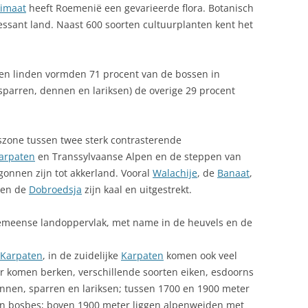
limaat
heeft Roemenië een gevarieerde flora.
Botanisch
EROEMDE ROEMENEN
ELISABETH I
1999 MOTORVAKANTIE
ALGEMEEN
essant land. Naast 600 soorten cultuurplanten kent het
ESTE TIJD OM NAAR ROEMENIË
MARIA ALEXANDRA VICTORIA,
1999: IK WAS WEER TERUG IN
BLOEMKOOLSALADE
E GAAN
KONINGIN VAN ROEMENIE
ROEMENIĖ.
 en linden vormden 71 procent van de bossen in
CAKE ROEMEENSE
ESTUURLIJKE INDELING
MICHAËL DE DAPPERE
2002: WEER NAAR ROEMENIE
sparren, dennen en lariksen) de overige 29 procent
CIORBA
EVOLKING
2004: NAAR ROEMENIË, DIT KEER
DADELSNOEPJES HALWA DITZMAR
MET MIJN DOCHTER
zone tussen twee sterk contrasterende
IER IN ROEMENIE
arpaten
en Transsylvaanse Alpen en de steppen van
FOREL VLEESBALLEN
2005 ONTHAASTEN IN MONESA
OTANISCHE TUINEN IN
gonnen zijn tot akkerland. Vooral
Walachije
, de
Banaat
,
ROEMENIË.
OEMENIE
GEBAK ROLADE DE BESCIT
en de
Dobroedsja
zijn kaal en uitgestrekt.
2005 REISVERSLAG
EAUSESCU
GEHAKTBALLETJES MET ZURE
APUSENIGEBERGTE PADIS, ARJAN
emeense landoppervlak, met name in de heuvels en de
ROOM EN DILLE
VAN LEEST
ORRUPTIE
Karpaten
, in de zuidelijke
Karpaten
komen ook veel
GULYAS
2007: ONVERWACHT 5 DAGEN
ULTUURVERSCHILLEN
r komen berken, verschillende soorten eiken, esdoorns
ROEMENIE
HERSENSALADE
ennen, sparren en lariksen; tussen 1700 en 1900 meter
ELFSTOFFEN
 en bosbes; boven 1900 meter liggen alpenweiden met
2007: VOOR DE TWEEDE KEER DIT